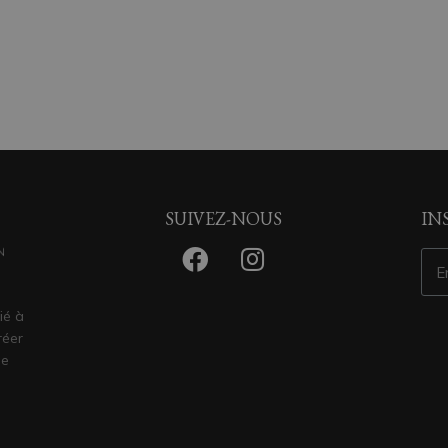
SUIVEZ-NOUS
IN
ié à
réer
ge