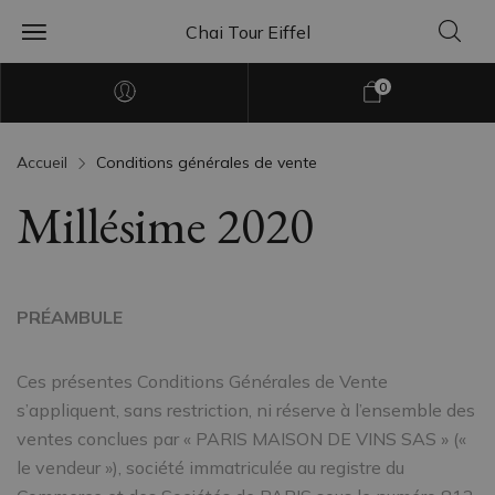
Chai Tour Eiffel
0
Accueil
Conditions générales de vente
Millésime 2020
PRÉAMBULE
Ces présentes Conditions Générales de Vente
s’appliquent, sans restriction, ni réserve à l’ensemble des
ventes conclues par « PARIS MAISON DE VINS SAS » («
le vendeur »), société immatriculée au registre du