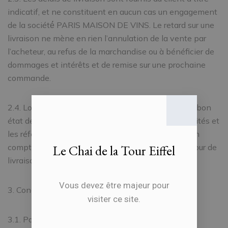
indicatif, et ne constituent en aucun cas un engagement
de la société́ PARIS MAISON DE VINS. Le retard sur une
livraison ne mène en rien l’annulation de la vente par
l’acheteur, au refus de la marchandise ou à bénéficier de
dommages et intérêts et de remise sur une prochaine
commande.
2.4. Lors de la livraison, il est au client de vérifier le bon
état de la marchandise, en se portant sur les quantités et
les références. Aucune réclamation ne sera prise en
compte après un délai de 48 heures à compter du jour de
Le Chai de la Tour Eiffel
livraison.
Vous devez être majeur pour
3. Conditions de règlement
visiter ce site.
3.1. Paiement