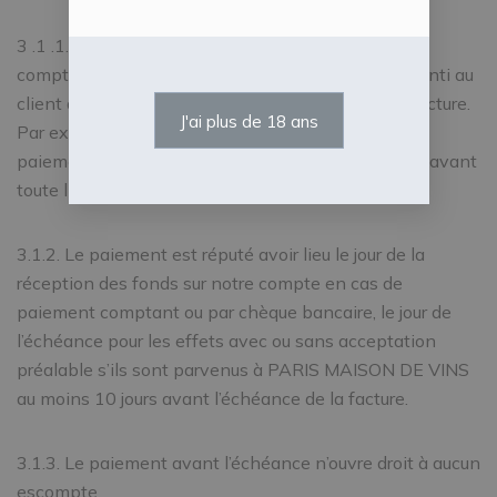
3 .1 .1. Le paiement total de la facture doit être fait
comptant sauf condition particulière et délai consenti au
client dans un délai maximal de 30 jours date de facture.
J'ai plus de 18 ans
Par exception, en cas de première commande, le
paiement intégral de la facture devra être effectué avant
toute livraison.
3.1.2. Le paiement est réputé avoir lieu le jour de la
réception des fonds sur notre compte en cas de
paiement comptant ou par chèque bancaire, le jour de
l’échéance pour les effets avec ou sans acceptation
préalable s’ils sont parvenus à PARIS MAISON DE VINS
au moins 10 jours avant l’échéance de la facture.
3.1.3. Le paiement avant l’échéance n’ouvre droit à aucun
escompte.